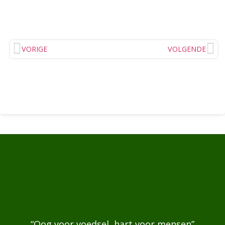
VORIGE
VOLGENDE
“Oog voor voedsel, hart voor mensen”