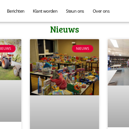
Berichten
Klant worden
Steun ons
Over ons
Nieuws
NIEUWS
NIEUWS