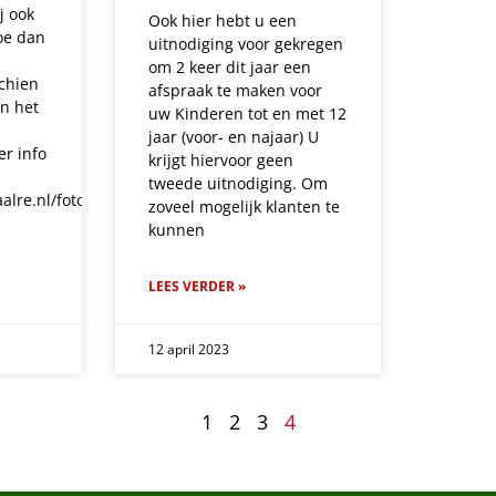
j ook
Ook hier hebt u een
oe dan
uitnodiging voor gekregen
om 2 keer dit jaar een
chien
afspraak te maken voor
in het
uw Kinderen tot en met 12
jaar (voor- en najaar) U
r info
krijgt hiervoor geen
tweede uitnodiging. Om
alre.nl/fotowedstrijd
zoveel mogelijk klanten te
kunnen
LEES VERDER »
12 april 2023
1
2
3
4