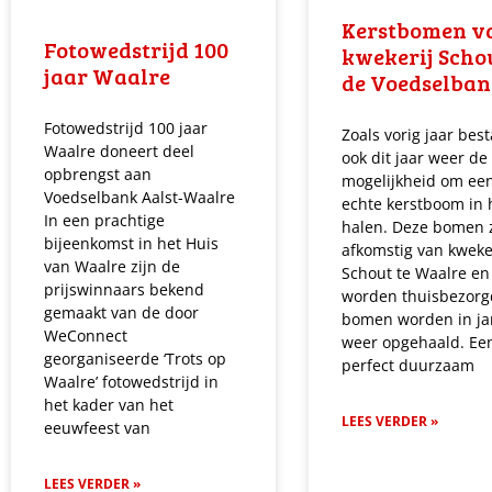
Kerstbomen v
Fotowedstrijd 100
kwekerij Schou
jaar Waalre
de Voedselba
Fotowedstrijd 100 jaar
Zoals vorig jaar best
Waalre doneert deel
ook dit jaar weer de
opbrengst aan
mogelijkheid om ee
Voedselbank Aalst-Waalre
echte kerstboom in 
In een prachtige
halen. Deze bomen z
bijeenkomst in het Huis
afkomstig van kweke
van Waalre zijn de
Schout te Waalre en
prijswinnaars bekend
worden thuisbezorg
gemaakt van de door
bomen worden in ja
WeConnect
weer opgehaald. Ee
georganiseerde ‘Trots op
perfect duurzaam
Waalre’ fotowedstrijd in
het kader van het
LEES VERDER »
eeuwfeest van
LEES VERDER »