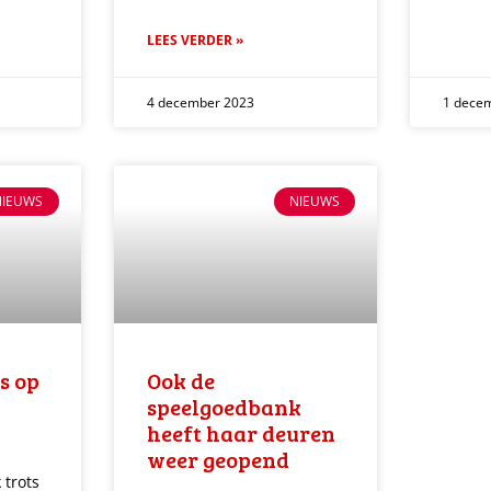
LEES VERDER »
4 december 2023
1 dece
NIEUWS
NIEUWS
ts op
Ook de
speelgoedbank
heeft haar deuren
weer geopend
 trots