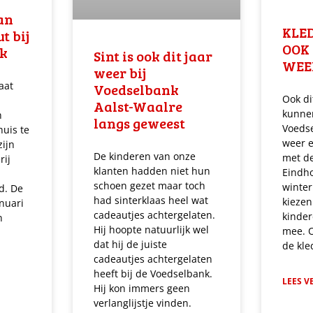
an
KLE
t bij
OOK
nk
Sint is ook dit jaar
WEE
weer bij
aat
Voedselbank
Ook di
Aalst-Waalre
kunne
n
langs geweest
Voedse
huis te
weer 
ijn
De kinderen van onze
met de
rij
klanten hadden niet hun
Eindh
schoen gezet maar toch
winter
d. De
had sinterklaas heel wat
kieze
nuari
cadeautjes achtergelaten.
kinder
n
Hij hoopte natuurlijk wel
mee. 
dat hij de juiste
de kl
cadeautjes achtergelaten
heeft bij de Voedselbank.
LEES V
Hij kon immers geen
verlanglijstje vinden.