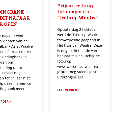
Prijsuitreiking
foto-expositie
DINGBANK
“trots op Waalre”
 DIT NAJAAR
R OPEN
Op zaterdag 21 oktober
werd de ‘Trots op Waalre’
t najaar / winter
foto-expositie geopend in
n klanten van de
Het Huis van Waalre. Deze
lbank Aalst-Waalre
is nog tot het einde van
een afspraak maken
het jaar te zien. Bekijk de
 kledingbank in
foto’s op
oven om
www.weconnectwaalre.nl.
kleding uit te
Je kunt nog steeds je stem
n. Helaas mogen
uitbrengen. Dit
en tot 14 jaar niet
Op deze manier kan
edingbank meer
LEES VERDER »
ERDER »